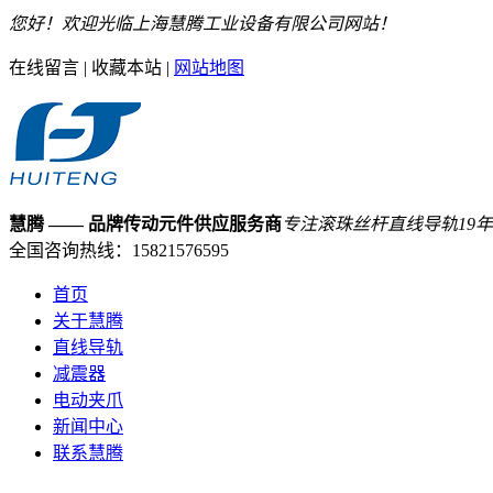
您好！欢迎光临上海慧腾工业设备有限公司网站！
在线留言
|
收藏本站
|
网站地图
慧腾
—— 品牌传动元件供应服务商
专注滚珠丝杆直线导轨
19
年
全国咨询热线：
15821576595
首页
关于慧腾
直线导轨
减震器
电动夹爪
新闻中心
联系慧腾