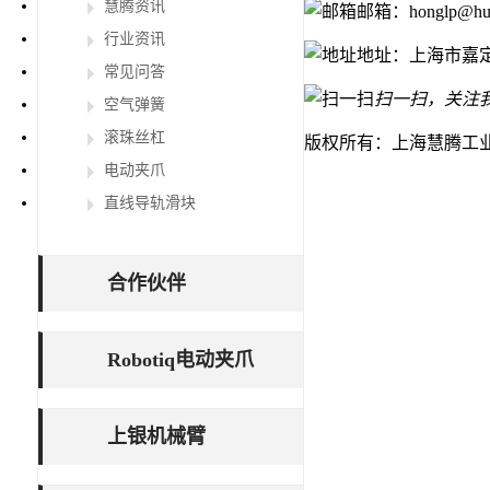
慧腾资讯
邮箱：honglp@huit
行业资讯
地址：上海市嘉定
常见问答
扫一扫，关注
空气弹簧
滚珠丝杠
版权所有：上海慧腾工
电动夹爪
直线导轨滑块
合作伙伴
Robotiq电动夹爪
上银机械臂