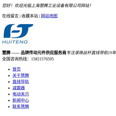
您好！欢迎光临上海慧腾工业设备有限公司网站！
在线留言
|
收藏本站
|
网站地图
慧腾
—— 品牌传动元件供应服务商
专注滚珠丝杆直线导轨
19
年
全国咨询热线：
15821576595
首页
关于慧腾
直线导轨
减震器
电动夹爪
新闻中心
联系慧腾