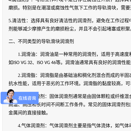
腐蚀防护：考虑工作环境中是否存在腐蚀性介质，选择具
磨损。特别是在潮湿或腐蚀性气氛下工作的导轨滑块，需要
5.
清洁性：选择具有良好清洁性的润滑剂，避免在工作过程
剂能够减少摩擦产生的磨损粉尘，并且不会引起堵塞或积聚
二、不同类型的导轨滑块润滑剂
1.
润滑油：润滑油是一种常用的润滑剂，适用于高速度
如
ISO VG 32
、
ISO VG 46
等。润滑油通常具有良好的润滑性能
2.
润滑脂：润滑脂是由基础油和稠化剂混合而成的半固
抗水性能，适用于恶劣的工作环境。润滑脂的黏度较高，可
3.
固体润滑剂：固体润滑剂通常是由固体颗粒或纤维混
高温、高压和长时间不间断工作条件。常见的固体润滑剂包
金属间的直接接触。
4.
气体润滑剂：气体润滑剂主要是指气体流体，如气体