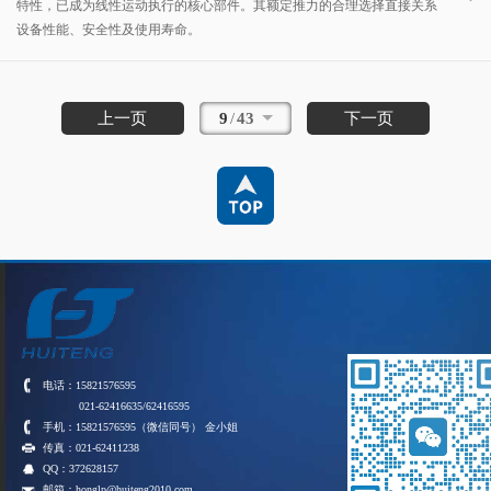
特性，已成为线性运动执行的核心部件。其额定推力的合理选择直接关系
设备性能、安全性及使用寿命。
上一页
9
/
43
下一页
电话：15821576595
021-62416635/62416595
手机：15821576595（微信同号） 金小姐
传真：021-62411238
QQ：372628157
邮箱：honglp@huiteng2010.com