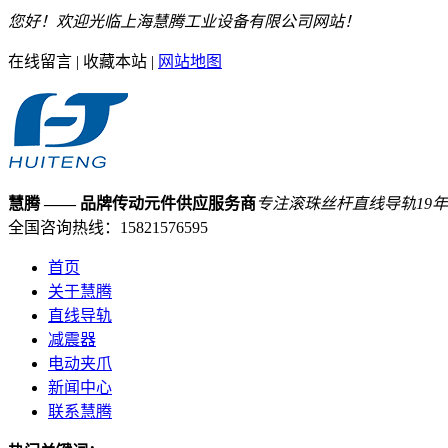
您好！欢迎光临上海慧腾工业设备有限公司网站！
在线留言
|
收藏本站
|
网站地图
慧腾
—— 品牌传动元件供应服务商
专注滚珠丝杆直线导轨
19
年
全国咨询热线：
15821576595
首页
关于慧腾
直线导轨
减震器
电动夹爪
新闻中心
联系慧腾