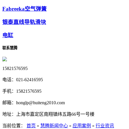
Fabreeka空气弹簧
银泰直线导轨滑块
电缸
联系慧腾
15821576595
电话：
021-62416595
手机：
15821576595
邮箱：
honglp@huiteng2010.com
地址：
上海市嘉定区南翔镇纬五路66号一号楼
当前位置：
首页
»
慧腾新闻中心
»
应用案例
»
行业资讯