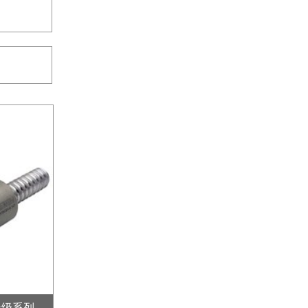
品
造级系列
银泰PMI滚珠丝杆-端塞型系列FDDC