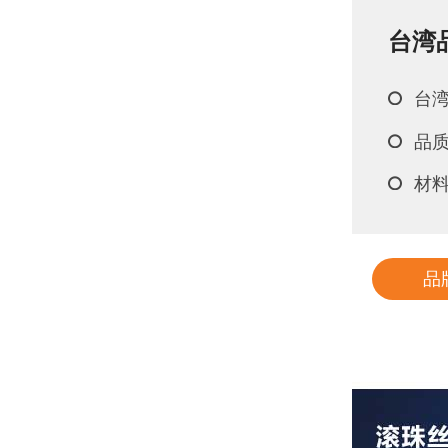
台湾
银泰PM
台湾
品
材
品
Fabr