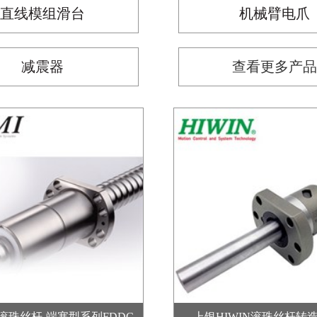
直线模组滑台
机械臂电爪
减震器
查看更多产
I滚珠丝杆-端塞型系列FDDC
上银HIWIN滚珠丝杆转