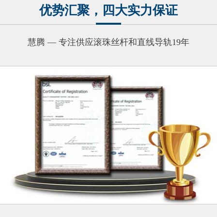
优势汇聚，四大实力保证
直线模组滑台
机械臂电爪
慧腾 — 专注供应滚珠丝杆和直线导轨19年
减震器
查看更多产