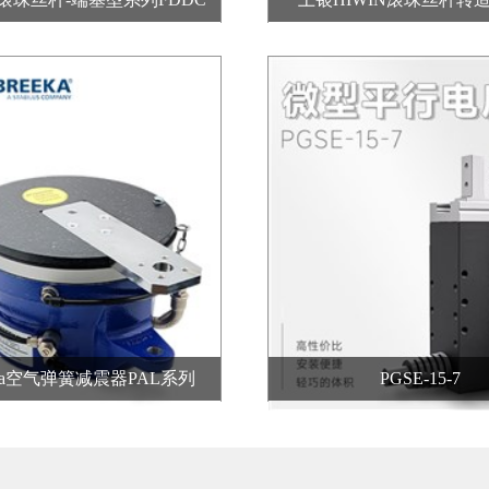
eeka空气弹簧减震器PAL系列
PGSE-15-7
滚珠丝杆
直线导轨