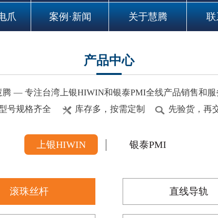
电爪
案例·新闻
关于慧腾
联
产品中心
慧腾 — 专注台湾上银HIWIN和银泰PMI全线产品销售和服
型号规格齐全
库存多，按需定制
先验货，再
上银HIWIN
银泰PMI
滚珠丝杆
直线导轨