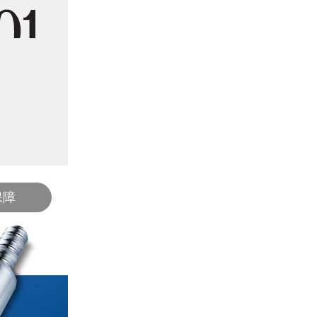
经验
经验丰富，灵活定制
造级系列
银泰PMI滚珠丝杆-端塞型系列FDDC
专注供应滚珠丝杆和直线导轨19年，已
导轨都可以根据客户要求长度来加工
丝杆都可以根据客户图纸按标准螺母
保障
上银HIWIN滚珠丝杆转造级系列