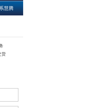
系慧腾
务
交货