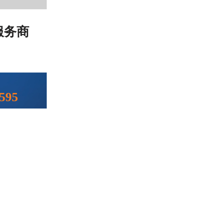
服务商
：
595