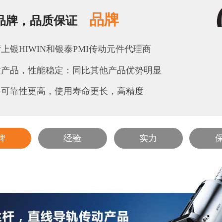
品牌
品牌，品质保证
I滚珠丝杆-端塞型系列FDDC
上银HIWIN滚珠丝杆转
上银HIWIN和银泰PMI传动元件代理商
质产品，性能稳定：同比其他产品优势明显
料可靠性更高，使用寿命更长，高精度
牌
经验
实力
eeka空气弹簧减震器PAL系列
PGSE-15-7