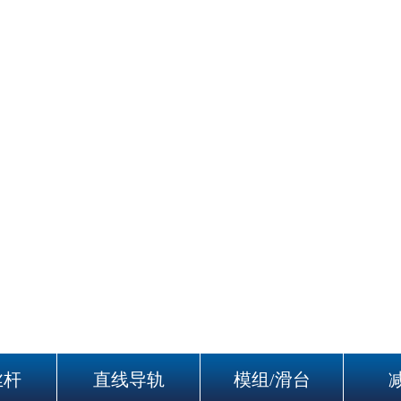
丝杆
直线导轨
模组/滑台