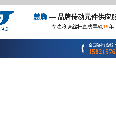
慧腾
— 品牌传动元件供应
19
专注滚珠丝杆直线导轨
年
全国咨询热线
15821576