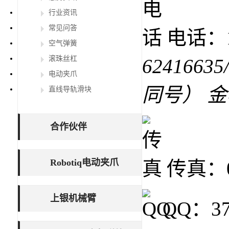
行业资讯
常见问答
电话：15
空气弹簧
滚珠丝杠
62416635
电动夹爪
同号） 
直线导轨滑块
合作伙伴
Robotiq电动夹爪
传真：02
上银机械臂
QQ：37