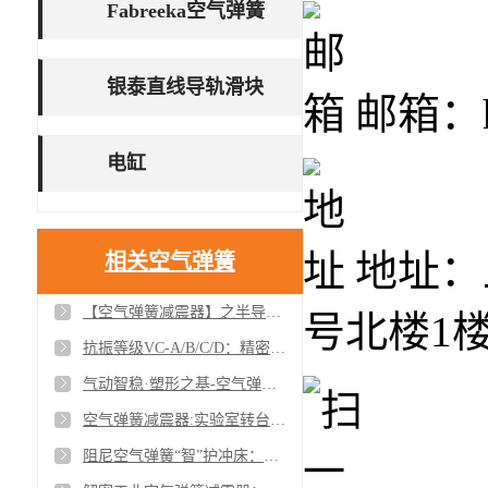
Fabreeka空气弹簧
银泰直线导轨滑块
邮箱：ho
电缸
地址：
相关空气弹簧
【空气弹簧减震器】之半导体光刻机配套减震设备的必要性及差异分析
号北楼1
抗振等级VC-A/B/C/D：精密设备振动防护的分级标准与应用解析
气动智稳·塑形之基-空气弹簧减振器在吸塑机中的精密减震革新
空气弹簧减震器:实验室转台稳定运行的守护者
阻尼空气弹簧“智”护冲床：减震降噪双突破