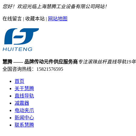
您好！欢迎光临上海慧腾工业设备有限公司网站！
在线留言
|
收藏本站
|
网站地图
慧腾
—— 品牌传动元件供应服务商
专注滚珠丝杆直线导轨
19
年
全国咨询热线：
15821576595
首页
关于慧腾
直线导轨
减震器
电动夹爪
新闻中心
联系慧腾