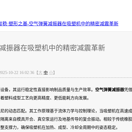
智稳·塑形之基-空气弹簧减振器在吸塑机中的精密减震革新
簧减振器在吸塑机中的精密减震革新
-10-22 16:02:36【
大
中
小
】
心设备，其运行稳定性直接影响制品质量与生产效率。
空气弹簧减振器
凭
动着塑料成型工艺向更高精度、更低能耗方向发展。
阻尼的动态匹配。其工作原理基于流体力学与控制理论，当吸塑机在高速
效隔离来自模具开合、真空泵运行及地基传导的复合振动。相较于传统橡
调整支撑力，确保吸塑机在加热、成型、冷却全周期中的姿态稳定。