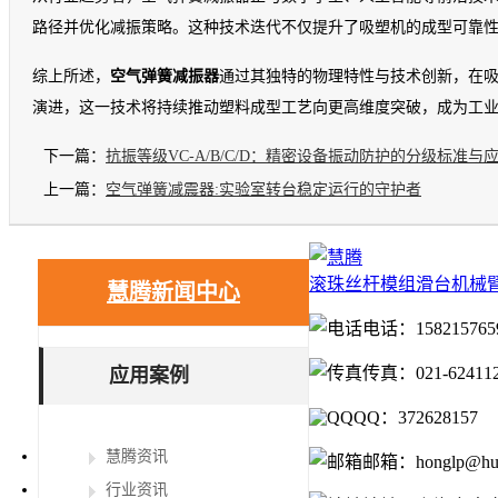
路径并优化减振策略。这种技术迭代不仅提升了吸塑机的成型可靠
综上所述，
空气弹簧减振器
通过其独特的物理特性与技术创新，在
演进，这一技术将持续推动塑料成型工艺向更高维度突破，成为工业4
下一篇：
抗振等级VC-A/B/C/D：精密设备振动防护的分级标准与
上一篇：
空气弹簧减震器:实验室转台稳定运行的守护者
滚珠丝杆
模组滑台
机械
慧腾新闻中心
电话：158215765
传真：021-62411
应用案例
QQ：372628157
慧腾资讯
邮箱：honglp@huit
行业资讯