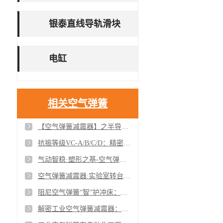
银泰直线导轨滑块
电缸
相关空气弹簧
【空气弹簧减震器】之半导体光刻机配套减震设备的必要性及差异分析
抗振等级VC-A/B/C/D：精密设备振动防护的分级标准与应用解析
气动智稳·塑形之基-空气弹簧减振器在吸塑机中的精密减震革新
空气弹簧减震器:实验室转台稳定运行的守护者
阻尼空气弹簧“智”护冲床：减震降噪双突破
解密工业空气弹簧减震器：智能制造新趋势