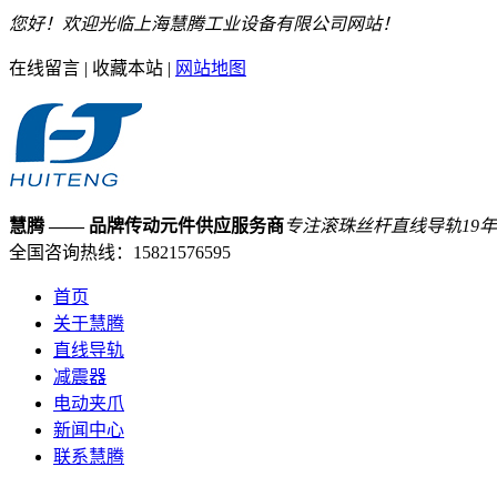
您好！欢迎光临上海慧腾工业设备有限公司网站！
在线留言
|
收藏本站
|
网站地图
慧腾
—— 品牌传动元件供应服务商
专注滚珠丝杆直线导轨
19
年
全国咨询热线：
15821576595
首页
关于慧腾
直线导轨
减震器
电动夹爪
新闻中心
联系慧腾