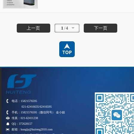
上一页
1
/
4
下一页
电话：15821576595
021-62416635/62416595
手机：15821576595（微信同号） 金小姐
传真：021-62411238
QQ：372628157
邮箱：honglp@huiteng2010.com