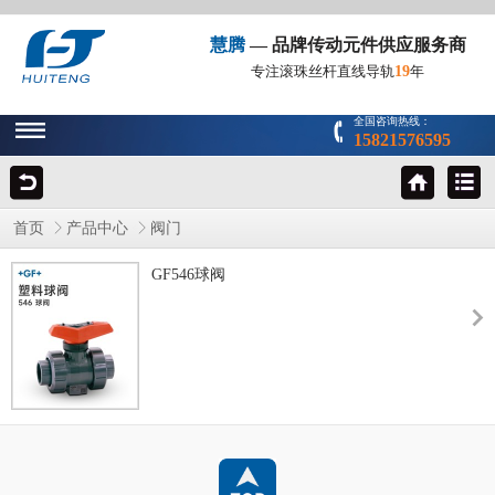
慧腾
— 品牌传动元件供应服务商
19
专注滚珠丝杆直线导轨
年
全国咨询热线：
15821576595
首页
产品中心
阀门
GF546球阀