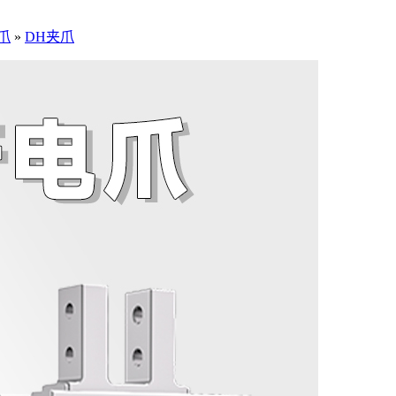
爪
»
DH夹爪