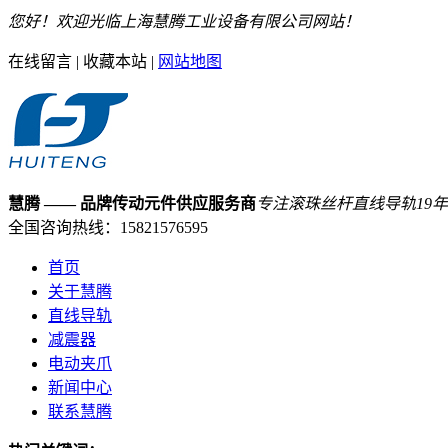
您好！欢迎光临上海慧腾工业设备有限公司网站！
在线留言
|
收藏本站
|
网站地图
慧腾
—— 品牌传动元件供应服务商
专注滚珠丝杆直线导轨
19
年
全国咨询热线：
15821576595
首页
关于慧腾
直线导轨
减震器
电动夹爪
新闻中心
联系慧腾