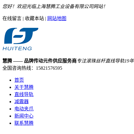
您好！欢迎光临上海慧腾工业设备有限公司网站！
在线留言
|
收藏本站
|
网站地图
慧腾
—— 品牌传动元件供应服务商
专注滚珠丝杆直线导轨
19
年
全国咨询热线：
15821576595
首页
关于慧腾
直线导轨
减震器
电动夹爪
新闻中心
联系慧腾