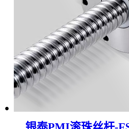
银泰PMI滚珠丝杆-F