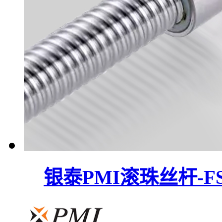
银泰PMI滚珠丝杆-F