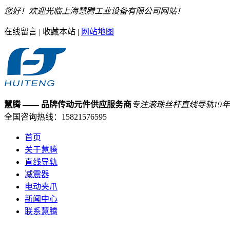
您好！欢迎光临上海慧腾工业设备有限公司网站！
在线留言
|
收藏本站
|
网站地图
慧腾
—— 品牌传动元件供应服务商
专注滚珠丝杆直线导轨
19
年
全国咨询热线：
15821576595
首页
关于慧腾
直线导轨
减震器
电动夹爪
新闻中心
联系慧腾