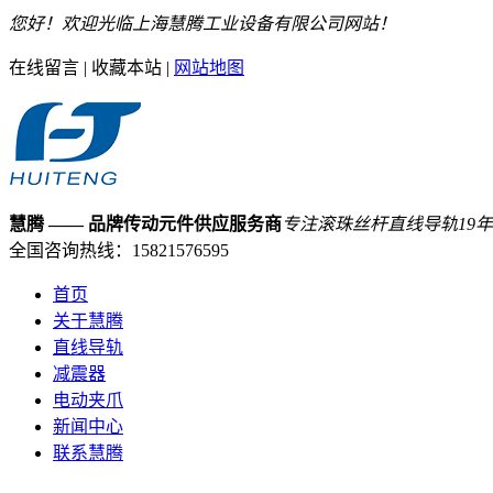
您好！欢迎光临上海慧腾工业设备有限公司网站！
在线留言
|
收藏本站
|
网站地图
慧腾
—— 品牌传动元件供应服务商
专注滚珠丝杆直线导轨
19
年
全国咨询热线：
15821576595
首页
关于慧腾
直线导轨
减震器
电动夹爪
新闻中心
联系慧腾