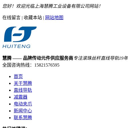
您好！欢迎光临上海慧腾工业设备有限公司网站！
在线留言
|
收藏本站
|
网站地图
慧腾
—— 品牌传动元件供应服务商
专注滚珠丝杆直线导轨
19
年
全国咨询热线：
15821576595
首页
关于慧腾
直线导轨
减震器
电动夹爪
新闻中心
联系慧腾