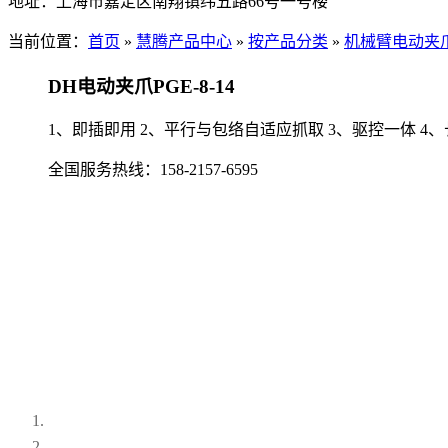
地址：
上海市嘉定区南翔镇纬五路66号一号楼
当前位置：
首页
»
慧腾产品中心
»
按产品分类
»
机械臂电动夹
DH电动夹爪PGE-8-14
1、即插即用 2、平行与包络自适应抓取 3、驱控一体 4
全国服务热线：
158-2157-6595