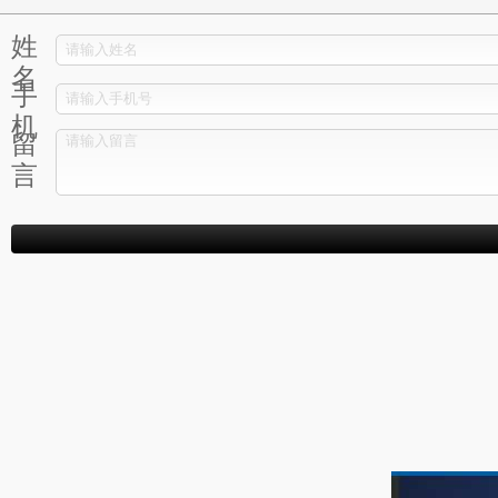
姓
名
手
机
留
言