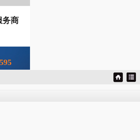
服务商
：
595