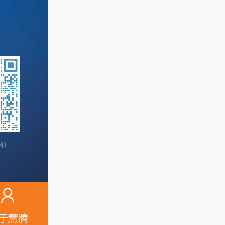
们
于慧腾