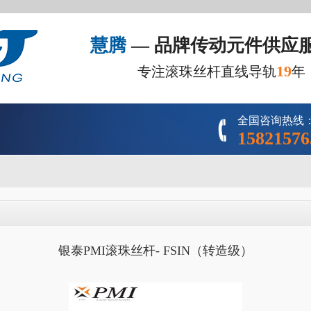
慧腾
— 品牌传动元件供应
19
专注滚珠丝杆直线导轨
年
全国咨询热线
15821576
银泰PMI滚珠丝杆- FSIN（转造级）