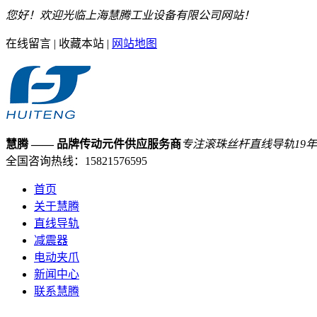
您好！欢迎光临上海慧腾工业设备有限公司网站！
在线留言
|
收藏本站
|
网站地图
慧腾
—— 品牌传动元件供应服务商
专注滚珠丝杆直线导轨
19
年
全国咨询热线：
15821576595
首页
关于慧腾
直线导轨
减震器
电动夹爪
新闻中心
联系慧腾