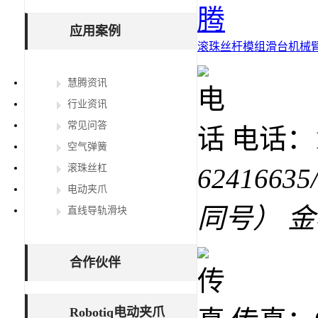
应用案例
滚珠丝杆
模组滑台
机械
慧腾资讯
行业资讯
常见问答
电话：15
空气弹簧
滚珠丝杠
62416635
电动夹爪
同号） 
直线导轨滑块
合作伙伴
Robotiq电动夹爪