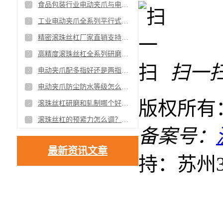
食品包装行业电动夹爪与电缸应用方案安全合规
工业电动夹爪全系列平行式摆动式自适应夹爪供应
精密滚珠丝杠厂家直销支持非标定制与批量采购
高精度滚珠丝杠全系列研磨级与轧制级现货供应
扫一
电动夹爪配多指好还是两指好不同工件该怎么选择
电动夹爪防尘防水等级怎么看IP65和IP67有什么区别
版权所有
滚珠丝杠研磨和轧制哪个好？精度、价格、实用性全面对比
滚珠丝杠的预紧力怎么调？对精度的影响实测对比分析
备案号：
最新资讯文章
持：苏州3