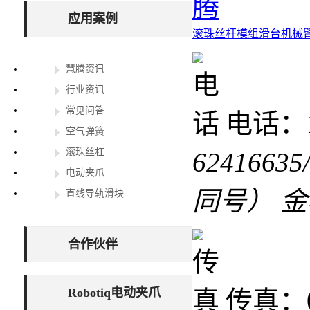
应用案例
滚珠丝杆
模组滑台
机械
慧腾资讯
行业资讯
常见问答
电话：15
空气弹簧
滚珠丝杠
62416635
电动夹爪
同号） 
直线导轨滑块
合作伙伴
Robotiq电动夹爪
传真：02