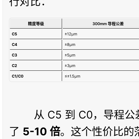
精度等级
300mm 导程公差
C5
±12μm
C4
±8μm
C3
±5μm
C2
±3μm
C1/C0
≤±1.5μm
	从 C5 到 C0，导程
了 
5-10 倍
。这个性价比的