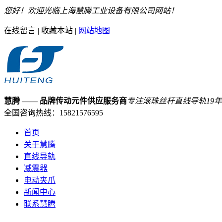
您好！欢迎光临上海慧腾工业设备有限公司网站！
在线留言
|
收藏本站
|
网站地图
慧腾
—— 品牌传动元件供应服务商
专注滚珠丝杆直线导轨
19
年
全国咨询热线：
15821576595
首页
关于慧腾
直线导轨
减震器
电动夹爪
新闻中心
联系慧腾