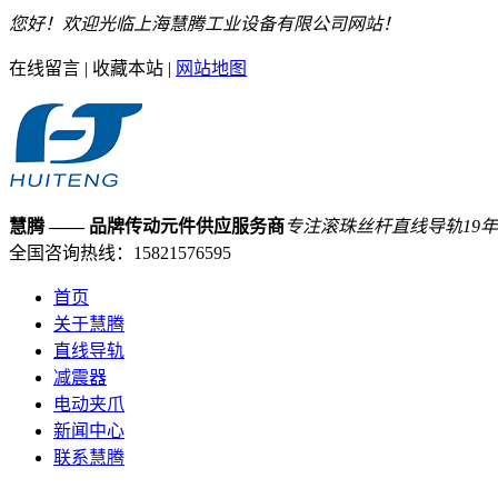
您好！欢迎光临上海慧腾工业设备有限公司网站！
在线留言
|
收藏本站
|
网站地图
慧腾
—— 品牌传动元件供应服务商
专注滚珠丝杆直线导轨
19
年
全国咨询热线：
15821576595
首页
关于慧腾
直线导轨
减震器
电动夹爪
新闻中心
联系慧腾