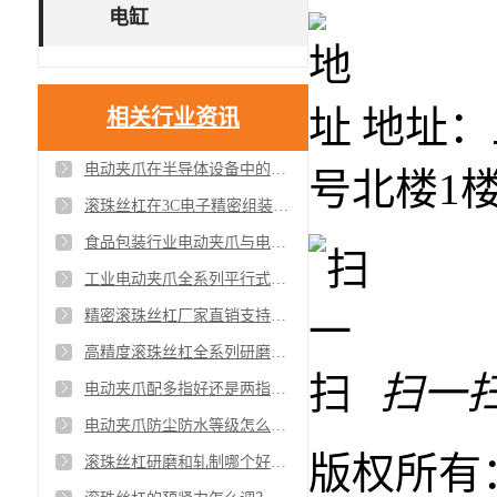
电缸
地址：
相关行业资讯
电动夹爪在半导体设备中的应用案例与精度验证
号北楼1
滚珠丝杠在3C电子精密组装中的应用案例与效果
食品包装行业电动夹爪与电缸应用方案安全合规
工业电动夹爪全系列平行式摆动式自适应夹爪供应
精密滚珠丝杠厂家直销支持非标定制与批量采购
高精度滚珠丝杠全系列研磨级与轧制级现货供应
扫一
电动夹爪配多指好还是两指好不同工件该怎么选择
电动夹爪防尘防水等级怎么看IP65和IP67有什么区别
版权所有
滚珠丝杠研磨和轧制哪个好？精度、价格、实用性全面对比