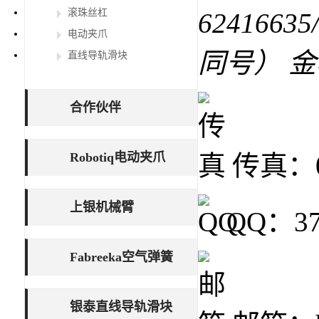
滚珠丝杠
62416635
电动夹爪
同号） 
直线导轨滑块
合作伙伴
Robotiq电动夹爪
传真：02
上银机械臂
QQ：37
Fabreeka空气弹簧
银泰直线导轨滑块