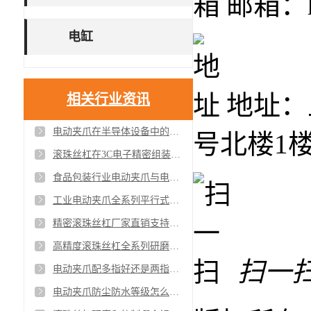
邮箱：ho
电缸
地址：
相关行业资讯
电动夹爪在半导体设备中的应用案例与精度验证
号北楼1
滚珠丝杠在3C电子精密组装中的应用案例与效果
食品包装行业电动夹爪与电缸应用方案安全合规
工业电动夹爪全系列平行式摆动式自适应夹爪供应
精密滚珠丝杠厂家直销支持非标定制与批量采购
高精度滚珠丝杠全系列研磨级与轧制级现货供应
扫一
电动夹爪配多指好还是两指好不同工件该怎么选择
电动夹爪防尘防水等级怎么看IP65和IP67有什么区别