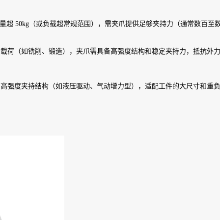
量超 50kg（或负载超常规范围），需夹爪提供足够夹持力（通常数百至
击载荷（如铣削、锻造），夹爪需具备高强度结构和稳定夹持力，抵抗外
、高强度夹持结构（如液压驱动、气动增力型），适配工件的大尺寸和重