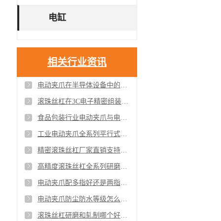
电缸
相关行业资讯
电动夹爪在半导体设备中的应用案例与精度验证
滚珠丝杠在3C电子精密组装中的应用案例与效果
食品包装行业电动夹爪与电缸应用方案安全合规
工业电动夹爪全系列平行式摆动式自适应夹爪供应
精密滚珠丝杠厂家直销支持非标定制与批量采购
高精度滚珠丝杠全系列研磨级与轧制级现货供应
电动夹爪配多指好还是两指好不同工件该怎么选择
电动夹爪防尘防水等级怎么看IP65和IP67有什么区别
滚珠丝杠研磨和轧制哪个好？精度、价格、实用性全面对比