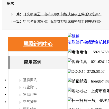
需求。
下一篇：
【夹爪课堂】电动夹爪如何解决易损工件抓取难题？
上一篇：
空气弹簧减震器：赋能数控机床精密加工的关键利器
滚珠丝杆
模组滑台
机械
慧腾新闻中心
电话：158215765
传真：021-62411
应用案例
QQ：372628157
慧腾资讯
邮箱：honglp@huit
行业资讯
地址：上海市嘉定
常见问答
扫一扫，关注
空气弹簧