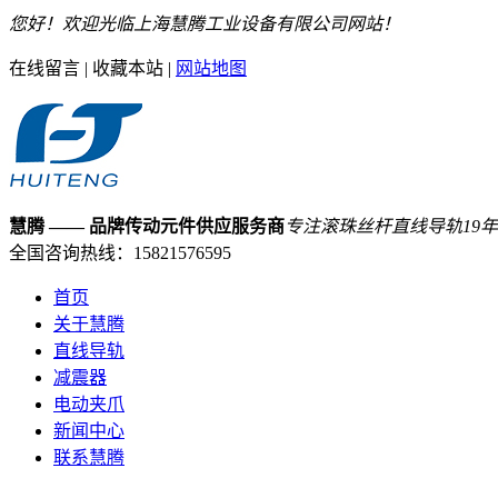
您好！欢迎光临上海慧腾工业设备有限公司网站！
在线留言
|
收藏本站
|
网站地图
慧腾
—— 品牌传动元件供应服务商
专注滚珠丝杆直线导轨
19
年
全国咨询热线：
15821576595
首页
关于慧腾
直线导轨
减震器
电动夹爪
新闻中心
联系慧腾