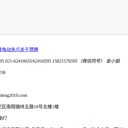
臂电动夹爪
关于慧腾
95
021-62416635/62416595
15821576595（微信同号） 金小姐
238
eng2010.com
区南翔镇纬五路18号北楼1楼
我们