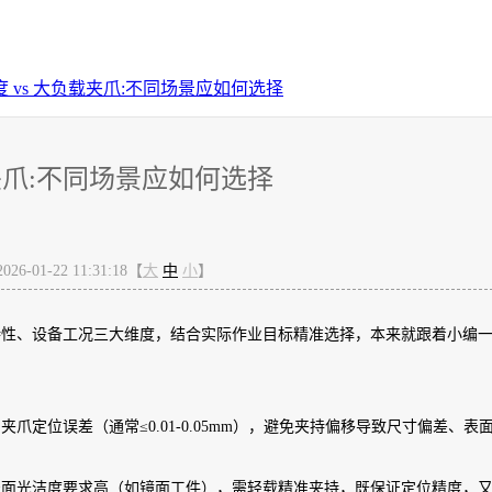
度 vs 大负载夹爪:不同场景应如何选择
载夹爪:不同场景应如何选择
-01-22 11:31:18【
大
中
小
】
特性、设备工况三大维度，结合实际作业目标精准选择，本来就跟着小编
定位误差（通常≤0.01-0.05mm），避免夹持偏移导致尺寸偏差、表
表面光洁度要求高（如镜面工件），需轻载精准夹持，既保证定位精度，