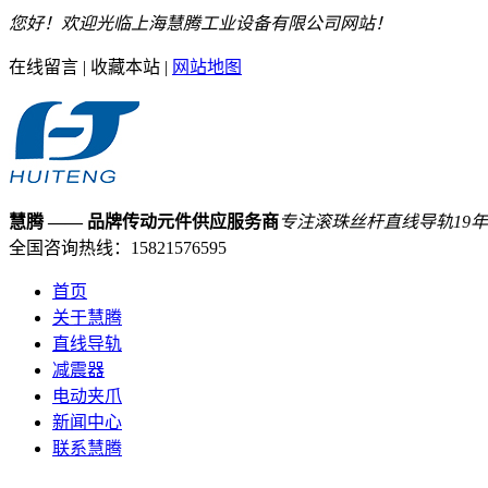
您好！欢迎光临上海慧腾工业设备有限公司网站！
在线留言
|
收藏本站
|
网站地图
慧腾
—— 品牌传动元件供应服务商
专注滚珠丝杆直线导轨
19
年
全国咨询热线：
15821576595
首页
关于慧腾
直线导轨
减震器
电动夹爪
新闻中心
联系慧腾