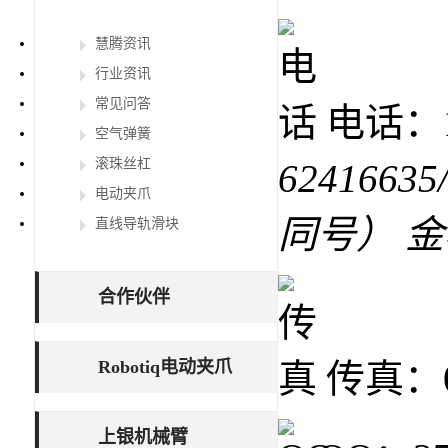
慧腾资讯
行业资讯
常见问答
电话：15
空气弹簧
滚珠丝杠
62416635
电动夹爪
同号） 
直线导轨滑块
合作伙伴
Robotiq电动夹爪
传真：02
上银机械臂