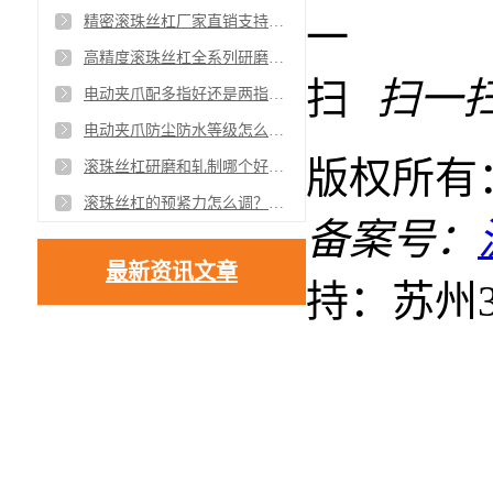
精密滚珠丝杠厂家直销支持非标定制与批量采购
高精度滚珠丝杠全系列研磨级与轧制级现货供应
扫一
电动夹爪配多指好还是两指好不同工件该怎么选择
电动夹爪防尘防水等级怎么看IP65和IP67有什么区别
版权所有
滚珠丝杠研磨和轧制哪个好？精度、价格、实用性全面对比
滚珠丝杠的预紧力怎么调？对精度的影响实测对比分析
备案号：
最新资讯文章
持：苏州3